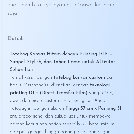
kuat membuatnya nyaman dibawa ke mana
saja.
Detail:
Totebag Kanvas Hitam dengan Printing DTF –
Simpel, Stylish, dan Tahan Lama untuk Aktivitas
Sehari-hari
Tampil keren dengan
totebag kanvas custom
dari
Focus Merchandise, dilengkapi dengan
teknologi
printing DTF (Direct Transfer Film)
yang tajam,
awet, dan bisa dicustom sesuai keinginan Anda.
Totebag ini dengan ukuran
Tinggi 37 cm x Panjang 31
cm
, proporsional dan cukup luas untuk membawa
barang kebutuhan harian seperti buku, botol minum,
dompet, gadget, hingga barang belanjaan ringan.