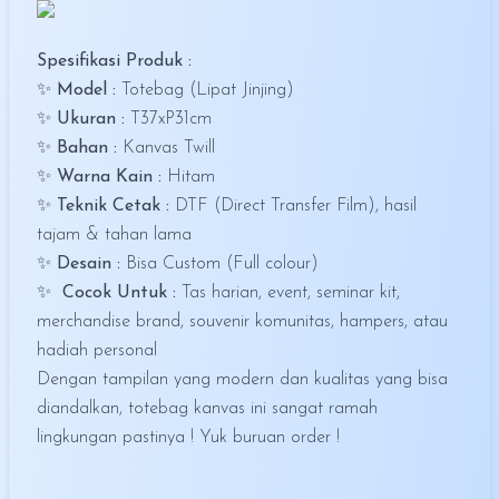
Spesifikasi Produk :
✨
Model :
Totebag (Lipat Jinjing)
✨
Ukuran :
T37xP31cm
✨
Bahan :
Kanvas Twill
✨
Warna Kain :
Hitam
✨
Teknik Cetak :
DTF (Direct Transfer Film), hasil
tajam & tahan lama
✨
Desain :
Bisa Custom (Full colour)
✨
Cocok Untuk :
Tas harian, event, seminar kit,
merchandise brand, souvenir komunitas, hampers, atau
hadiah personal
Dengan tampilan yang modern dan kualitas yang bisa
diandalkan, totebag kanvas ini sangat ramah
lingkungan pastinya ! Yuk buruan order !