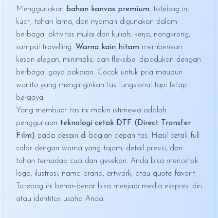
Menggunakan
bahan kanvas premium
, totebag ini
kuat, tahan lama, dan nyaman digunakan dalam
berbagai aktivitas mulai dari kuliah, kerja, nongkrong,
sampai travelling.
Warna kain hitam
memberikan
kesan elegan, minimalis, dan fleksibel dipadukan dengan
berbagai gaya pakaian. Cocok untuk pria maupun
wanita yang menginginkan tas fungsional tapi tetap
bergaya.
Yang membuat tas ini makin istimewa adalah
penggunaan
teknologi cetak DTF (Direct Transfer
Film)
pada desain di bagian depan tas. Hasil cetak full
color dengan warna yang tajam, detail presisi, dan
tahan terhadap cuci dan gesekan. Anda bisa mencetak
logo, ilustrasi, nama brand, artwork, atau quote favorit.
Totebag ini benar-benar bisa menjadi media ekspresi diri
atau identitas usaha Anda.