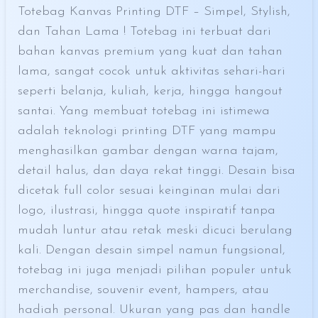
Totebag Kanvas Printing DTF – Simpel, Stylish,
dan Tahan Lama ! Totebag ini terbuat dari
bahan kanvas premium yang kuat dan tahan
lama, sangat cocok untuk aktivitas sehari-hari
seperti belanja, kuliah, kerja, hingga hangout
santai. Yang membuat totebag ini istimewa
adalah teknologi printing DTF yang mampu
menghasilkan gambar dengan warna tajam,
detail halus, dan daya rekat tinggi. Desain bisa
dicetak full color sesuai keinginan mulai dari
logo, ilustrasi, hingga quote inspiratif tanpa
mudah luntur atau retak meski dicuci berulang
kali. Dengan desain simpel namun fungsional,
totebag ini juga menjadi pilihan populer untuk
merchandise, souvenir event, hampers, atau
hadiah personal. Ukuran yang pas dan handle