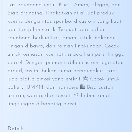
Tas Spunbond untuk Kue – Aman, Elegan, dan
Siap Branding! Tingkatkan nilai jual produk
kuemu dengan tas spunbond custom yang kuat
dan tampil menarik! Terbuat dari bahan
spunbond berkualitas, aman untuk makanan,
ringan dibawa, dan ramah lingkungan. Cocok
untuk kemasan kue, roti, snack, hampers, hingga
parcel. Dengan pilihan sablon custom logo atau
brand, tas ini bukan cuma pembungkus—tapi
juga alat promosi yang efektif! 🎂 Cocok untuk
bakery, UMKM, dan hampers 🛍️ Bisa custom
ukuran, warna, dan desain 🌱 Lebih ramah
lingkungan dibanding plastik
Detail: