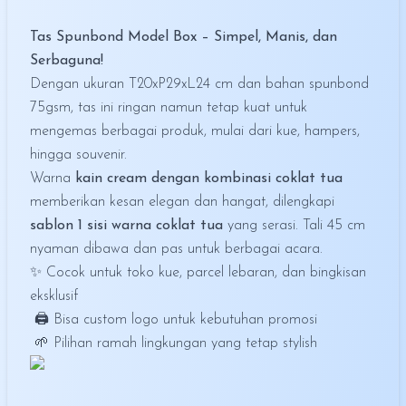
Tas Spunbond Model Box – Simpel, Manis, dan
Serbaguna!
Dengan ukuran T20xP29xL24 cm dan bahan spunbond
75gsm, tas ini ringan namun tetap kuat untuk
mengemas berbagai produk, mulai dari kue, hampers,
hingga souvenir.
Warna
kain cream dengan kombinasi coklat tua
memberikan kesan elegan dan hangat, dilengkapi
sablon 1 sisi warna coklat tua
yang serasi. Tali 45 cm
nyaman dibawa dan pas untuk berbagai acara.
✨ Cocok untuk toko kue, parcel lebaran, dan bingkisan
eksklusif
🖨️ Bisa custom logo untuk kebutuhan promosi
🌱 Pilihan ramah lingkungan yang tetap stylish