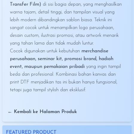
Transfer Film)
di sisi bagia depan, yang menghasilkan
warna tajam, detail tinggi, dan tampilan visual yang
lebih modern dibandingkan sablon biasa. Teknik ini
sangat cocok untuk menampilkan logo perusahaan,
desain custom, ilustrasi promosi, atau artwork menarik
yang tahan lama dan tidak mudah luntur.
Cocok digunakan untuk kebutuhan
merchandise
perusahaan, seminar kit, promosi brand, hadiah
event, maupun pemakaian pribadi
yang ingin tampil
beda dan profesional. Kombinasi bahan kanvas dan
print DTF menjadikan tas ini bukan hanya fungsional,
tetapi juga tampil stylish dan eksklusif.
← Kembali ke Halaman Produk
FEATURED PRODUCT