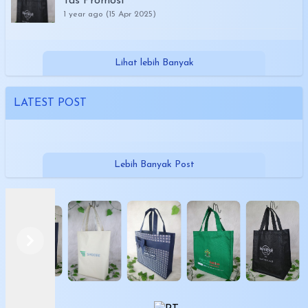
Tas Promosi
1 year ago (15 Apr 2025)
Lihat lebih Banyak
LATEST POST
Lebih Banyak Post
Previous
Next