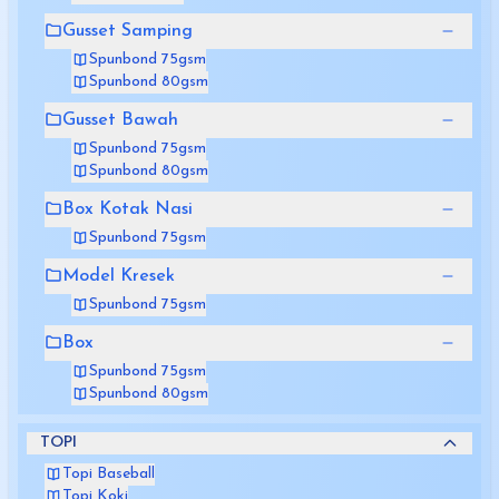
Gusset Samping
Spunbond 75gsm
Spunbond 80gsm
Gusset Bawah
Spunbond 75gsm
Spunbond 80gsm
Box Kotak Nasi
Spunbond 75gsm
Model Kresek
Spunbond 75gsm
Box
Spunbond 75gsm
Spunbond 80gsm
TOPI
Topi Baseball
Topi Koki